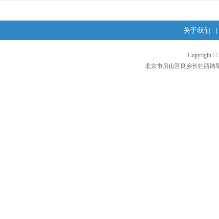
关于我们
|
Copyright 
北京市房山区良乡长虹西路翠柳东街1